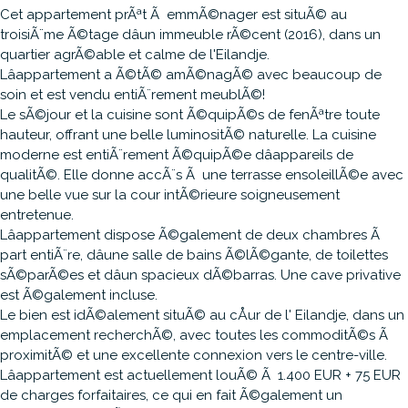
Cet appartement prÃªt Ã emmÃ©nager est situÃ© au
troisiÃ¨me Ã©tage dâun immeuble rÃ©cent (2016), dans un
quartier agrÃ©able et calme de l'Eilandje.
Lâappartement a Ã©tÃ© amÃ©nagÃ© avec beaucoup de
soin et est vendu entiÃ¨rement meublÃ©!
Le sÃ©jour et la cuisine sont Ã©quipÃ©s de fenÃªtre toute
hauteur, offrant une belle luminositÃ© naturelle. La cuisine
moderne est entiÃ¨rement Ã©quipÃ©e dâappareils de
qualitÃ©. Elle donne accÃ¨s Ã une terrasse ensoleillÃ©e avec
une belle vue sur la cour intÃ©rieure soigneusement
entretenue.
Lâappartement dispose Ã©galement de deux chambres Ã
part entiÃ¨re, dâune salle de bains Ã©lÃ©gante, de toilettes
sÃ©parÃ©es et dâun spacieux dÃ©barras. Une cave privative
est Ã©galement incluse.
Le bien est idÃ©alement situÃ© au cÅur de l' Eilandje, dans un
emplacement recherchÃ©, avec toutes les commoditÃ©s Ã
proximitÃ© et une excellente connexion vers le centre-ville.
Lâappartement est actuellement louÃ© Ã 1.400 EUR + 75 EUR
de charges forfaitaires, ce qui en fait Ã©galement un