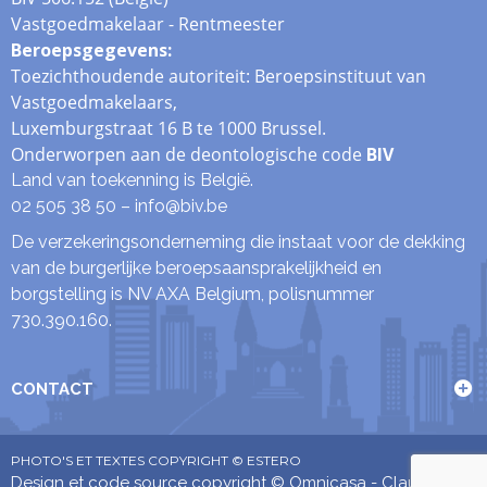
Vastgoedmakelaar - Rentmeester
Beroepsgegevens
:
Toezichthoudende autoriteit: Beroepsinstituut van
Vastgoedmakelaars,
Luxemburgstraat 16 B te 1000 Brussel.
Onderworpen aan de deontologische code
BIV
Land van toekenning is België.
02 505 38 50 –
info@biv.be
De verzekeringsonderneming die instaat voor de dekking
van de burgerlijke beroepsaansprakelijkheid en
borgstelling is NV AXA Belgium, polisnummer
730.390.160.
CONTACT
PHOTO'S ET TEXTES COPYRIGHT © ESTERO
Design et code source copyright © Omnicasa -
Clause de